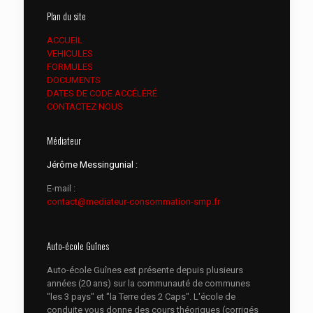
Plan du site
ACCUEIL
VEHICULES
FORMULES
DOCUMENTS
DATES DE CODE ACCÉLÉRÉ
CONTACTEZ NOUS
Médiateur
Jérôme Messingunial :
E-mail :
contact@mediateur-consommation-smp.fr
Auto-école Guînes
Auto-école Guînes est présente depuis plusieurs
années (20 ans) sur la communauté de communes
"les 3 pays" et "la Terre des 2 Caps". L'école de
conduite vous donne des cours théoriques (corrigés