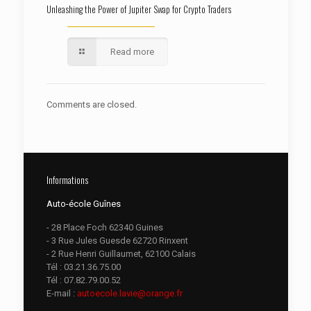
Unleashing the Power of Jupiter Swap for Crypto Traders
Read more
Comments are closed.
Informations
Auto-école Guînes
- 28 Place Foch 62340 Guines
- 3 Rue Jules Guesde 62720 Rinxent
- 2 Rue Henri Guillaumet, 62100 Calais
Tél :
03.21.36.75.00
Tél :
07.82.79.00.52
E-mail :
autoecole.lavie@orange.fr