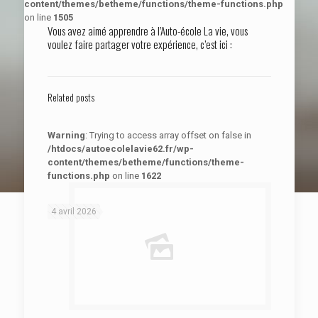
content/themes/betheme/functions/theme-functions.php
on line
1505
Vous avez aimé apprendre à l’Auto-école La vie, vous
voulez faire partager votre expérience, c’est ici :
Related posts
Warning
: Trying to access array offset on false in
/htdocs/autoecolelavie62.fr/wp-
content/themes/betheme/functions/theme-
functions.php
on line
1622
: Trying to access array offset on false in
Warning
/htdocs/autoecolelavie62.fr/wp-content/themes/betheme/functions/theme-functions.php
on line
1622
4 avril 2026