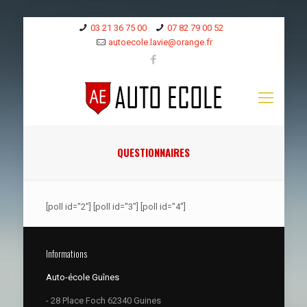
03 21 36 75 00
07 82 79 00 52
autoecole.lavie@orange.fr
QUESTIONNAIRES
[poll id="2"] [poll id="3"] [poll id="4"]
Informations
Auto-école Guînes
- 28 Place Foch 62340 Guines