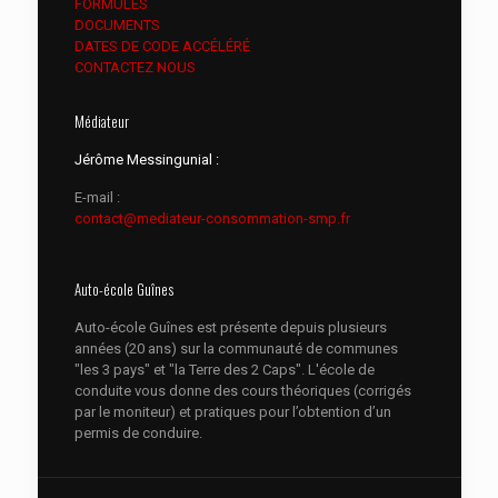
FORMULES
DOCUMENTS
DATES DE CODE ACCÉLÉRÉ
CONTACTEZ NOUS
Médiateur
Jérôme Messingunial :
E-mail :
contact@mediateur-consommation-smp.fr
Auto-école Guînes
Auto-école Guînes est présente depuis plusieurs
années (20 ans) sur la communauté de communes
"les 3 pays" et "la Terre des 2 Caps". L'école de
conduite vous donne des cours théoriques (corrigés
par le moniteur) et pratiques pour l’obtention d’un
permis de conduire.