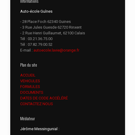
Informations
Auto-école Guînes
- 28 Place Foch 62340 Guines
- 3 Rue Jules Guesde 62720 Rinxent
- 2 Rue Henri Guillaumet, 62100 Calais
Tél :
03.21.36.75.00
Tél :
07.82.79.00.52
E-mail :
autoecole.lavie@orange.fr
Plan du site
ACCUEIL
VEHICULES
FORMULES
DOCUMENTS
DATES DE CODE ACCÉLÉRÉ
CONTACTEZ NOUS
Médiateur
Jérôme Messingunial :