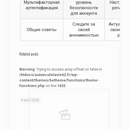
Мультифакторная
уровень
Настроит
аутентификация
безопасности
регистр
для аккаунта
Следите за
Актуализи
Общие советы
своей
свои зна
анонимностью
риска
Related posts
Warning
: Trying to access array offset on false in
/htdocs/autoecolelavie62.fr/wp-
content/themes/betheme/functions/theme-
functions.php
on line
1622
: Trying to access array offset on false in
Warning
/htdocs/autoecolelavie62.fr/wp-content/themes/betheme/functions/theme-functions.php
on line
1622
4 avril 2026