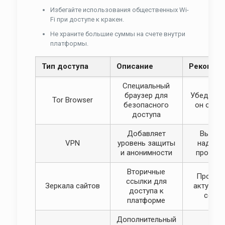
Избегайте использования общественных Wi-
Fi при доступе к кракен.
Не храните большие суммы на счете внутри
платформы.
Тип доступа
Описание
Рекомен
Специальный
браузер для
Убедитесь
Tor Browser
безопасного
он обно
доступа
Добавляет
Выбер
VPN
уровень защиты
надежн
и анонимности
провай
Вторичные
Провер
ссылки для
Зеркала сайтов
актуальн
доступа к
ссыл
платформе
Дополнительный