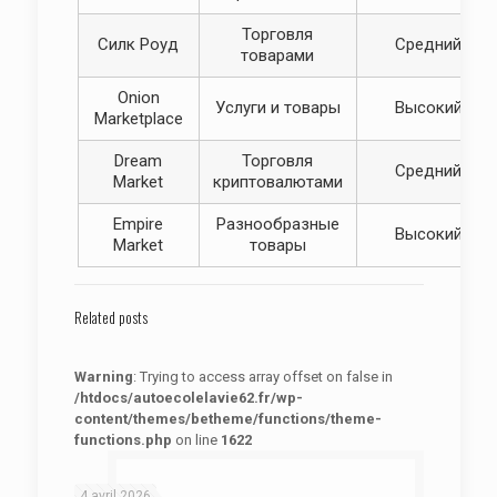
Торговля
Силк Роуд
Средний
товарами
Оnion
Услуги и товары
Высокий
Marketplace
Dream
Торговля
Средний
Market
криптовалютами
Empire
Разнообразные
Высокий
Market
товары
Related posts
Warning
: Trying to access array offset on false in
/htdocs/autoecolelavie62.fr/wp-
content/themes/betheme/functions/theme-
functions.php
on line
1622
: Trying to access array offset on false in
Warning
/htdocs/autoecolelavie62.fr/wp-content/themes/betheme/functions/theme-functions.php
on line
1622
4 avril 2026