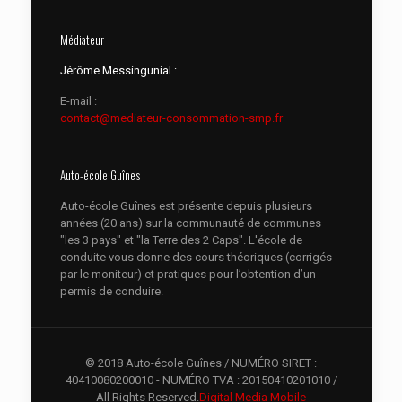
Médiateur
Jérôme Messingunial :
E-mail :
contact@mediateur-consommation-smp.fr
Auto-école Guînes
Auto-école Guînes est présente depuis plusieurs
années (20 ans) sur la communauté de communes
"les 3 pays" et "la Terre des 2 Caps". L'école de
conduite vous donne des cours théoriques (corrigés
par le moniteur) et pratiques pour l’obtention d’un
permis de conduire.
© 2018 Auto-école Guînes / NUMÉRO SIRET :
40410080200010 - NUMÉRO TVA : 20150410201010 /
All Rights Reserved.
Digital Media Mobile