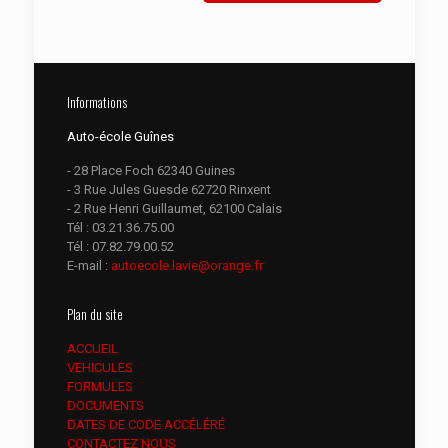
Informations
Auto-école Guînes
- 28 Place Foch 62340 Guines
- 3 Rue Jules Guesde 62720 Rinxent
- 2 Rue Henri Guillaumet, 62100 Calais
Tél :
03.21.36.75.00
Tél :
07.82.79.00.52
E-mail :
autoecole.lavie@orange.fr
Plan du site
ACCUEIL
VEHICULES
FORMULES
DOCUMENTS
DATES DE CODE ACCÉLÉRÉ
CONTACTEZ NOUS