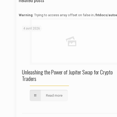
Warning
: Trying to access array offset on false in
/htdocs/auto
Warning
: Trying to access array offset on false in
/htdocs/autoecolelavie62.fr/wp-content/themes/betheme/functions/theme-functions.php
on line
1622
4 avril 2026
Unleashing the Power of Jupiter Swap for Crypto
Traders
Read more