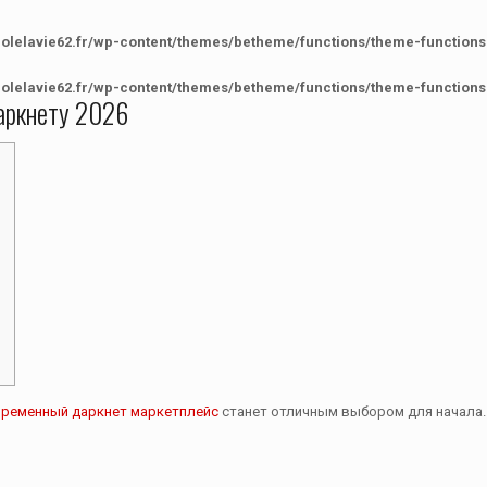
colelavie62.fr/wp-content/themes/betheme/functions/theme-functions
colelavie62.fr/wp-content/themes/betheme/functions/theme-functions
даркнету 2026
временный даркнет маркетплейс
станет отличным выбором для начала. 