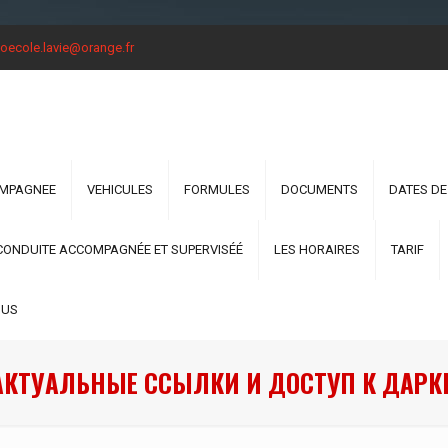
oecole.lavie@orange.fr
OMPAGNEE
VEHICULES
FORMULES
DOCUMENTS
DATES DE
CONDUITE ACCOMPAGNÉE ET SUPERVISÉÉ
LES HORAIRES
TARIF
OUS
АКТУАЛЬНЫЕ ССЫЛКИ И ДОСТУП К ДАРК