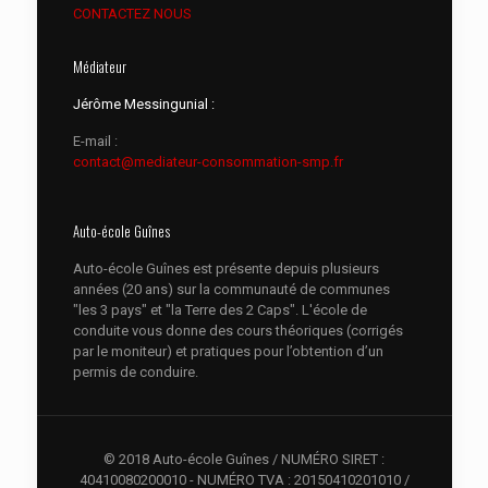
CONTACTEZ NOUS
Médiateur
Jérôme Messingunial :
E-mail :
contact@mediateur-consommation-smp.fr
Auto-école Guînes
Auto-école Guînes est présente depuis plusieurs
années (20 ans) sur la communauté de communes
"les 3 pays" et "la Terre des 2 Caps". L'école de
conduite vous donne des cours théoriques (corrigés
par le moniteur) et pratiques pour l’obtention d’un
permis de conduire.
© 2018 Auto-école Guînes / NUMÉRO SIRET :
40410080200010 - NUMÉRO TVA : 20150410201010 /