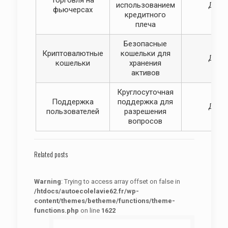
Торговля на
использованием
Да
фьючерсах
кредитного
плеча
Безопасные
Криптовалютные
кошельки для
Да
кошельки
хранения
активов
Круглосуточная
Поддержка
поддержка для
Да
пользователей
разрешения
вопросов
Related posts
Warning
: Trying to access array offset on false in
/htdocs/autoecolelavie62.fr/wp-
content/themes/betheme/functions/theme-
functions.php
on line
1622
: Trying to access array offset on false in
Warning
/htdocs/autoecolelavie62.fr/wp-content/themes/betheme/functions/theme-functions.php
on line
1622