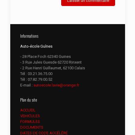
Informations
Auto-école Guînes
- 28 Place Foch 62340 Guines
- 3 Rue Jules Guesde 62720 Rinxent
- 2 Rue Henri Guillaumet, 62100 Calais
Tél :
03.21.36.75.00
Tél :
07.82.79.00.52
E-mail :
autoecole.lavie@orange.fr
Plan du site
ACCUEIL
VEHICULES
FORMULES
DOCUMENTS
DATES DE CODE ACCÉLÉRÉ