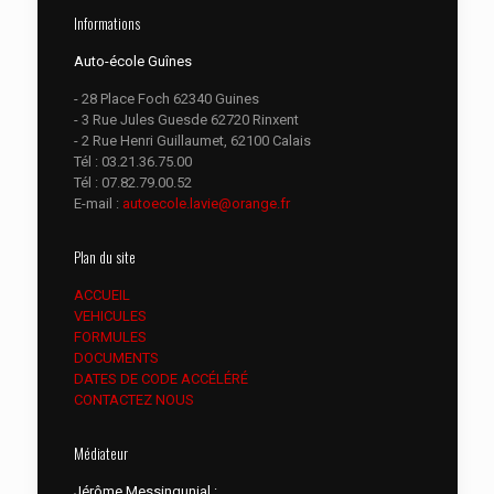
Informations
Auto-école Guînes
- 28 Place Foch 62340 Guines
- 3 Rue Jules Guesde 62720 Rinxent
- 2 Rue Henri Guillaumet, 62100 Calais
Tél :
03.21.36.75.00
Tél :
07.82.79.00.52
E-mail :
autoecole.lavie@orange.fr
Plan du site
ACCUEIL
VEHICULES
FORMULES
DOCUMENTS
DATES DE CODE ACCÉLÉRÉ
CONTACTEZ NOUS
Médiateur
Jérôme Messingunial :