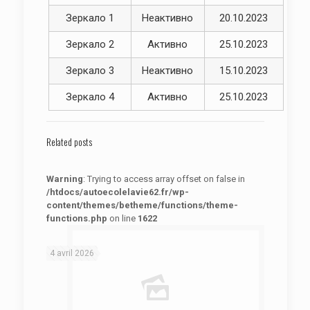
Зеркало 1
Неактивно
20.10.2023
Зеркало 2
Активно
25.10.2023
Зеркало 3
Неактивно
15.10.2023
Зеркало 4
Активно
25.10.2023
Related posts
Warning
: Trying to access array offset on false in
/htdocs/autoecolelavie62.fr/wp-
content/themes/betheme/functions/theme-
functions.php
on line
1622
: Trying to access array offset on false in
Warning
/htdocs/autoecolelavie62.fr/wp-content/themes/betheme/functions/theme-functions.php
on line
1622
4 avril 2026