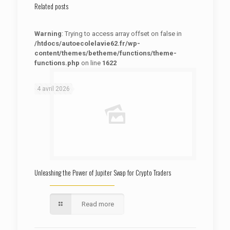
Related posts
Warning
: Trying to access array offset on false in
/htdocs/autoecolelavie62.fr/wp-
content/themes/betheme/functions/theme-
functions.php
on line
1622
: Trying to access array offset on false in
Warning
/htdocs/autoecolelavie62.fr/wp-content/themes/betheme/functions/theme-functions.php
on line
1622
4 avril 2026
Unleashing the Power of Jupiter Swap for Crypto Traders
Read more