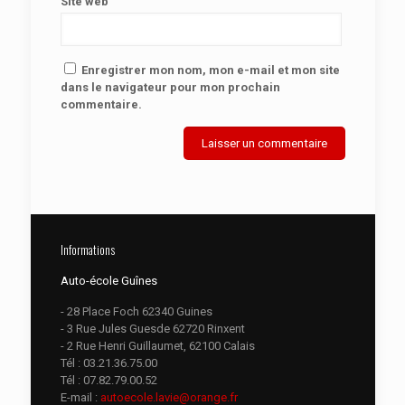
Site web
Enregistrer mon nom, mon e-mail et mon site
dans le navigateur pour mon prochain
commentaire.
Informations
Auto-école Guînes
- 28 Place Foch 62340 Guines
- 3 Rue Jules Guesde 62720 Rinxent
- 2 Rue Henri Guillaumet, 62100 Calais
Tél :
03.21.36.75.00
Tél :
07.82.79.00.52
E-mail :
autoecole.lavie@orange.fr