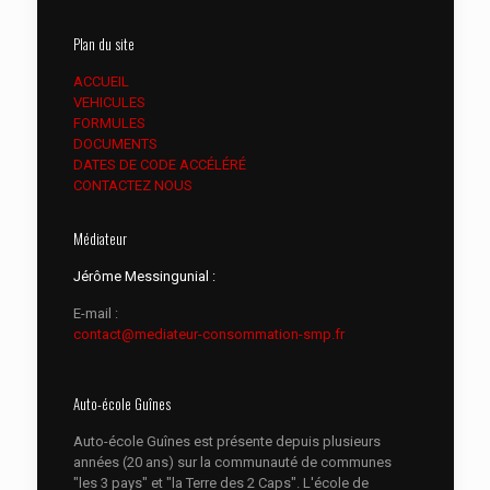
Plan du site
ACCUEIL
VEHICULES
FORMULES
DOCUMENTS
DATES DE CODE ACCÉLÉRÉ
CONTACTEZ NOUS
Médiateur
Jérôme Messingunial :
E-mail :
contact@mediateur-consommation-smp.fr
Auto-école Guînes
Auto-école Guînes est présente depuis plusieurs
années (20 ans) sur la communauté de communes
"les 3 pays" et "la Terre des 2 Caps". L'école de