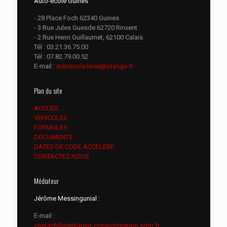
Auto-école Guînes
- 28 Place Foch 62340 Guines
- 3 Rue Jules Guesde 62720 Rinxent
- 2 Rue Henri Guillaumet, 62100 Calais
Tél :
03.21.36.75.00
Tél :
07.82.79.00.52
E-mail :
autoecole.lavie@orange.fr
Plan du site
ACCUEIL
VEHICULES
FORMULES
DOCUMENTS
DATES DE CODE ACCÉLÉRÉ
CONTACTEZ NOUS
Médiateur
Jérôme Messingunial :
E-mail :
contact@mediateur-consommation-smp.fr