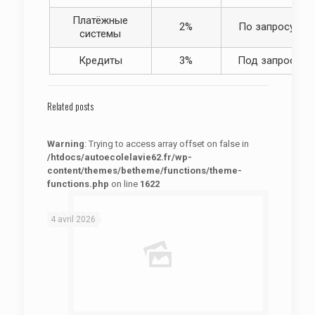
Платёжные
2%
По запросу
системы
Кредиты
3%
Под запрос
Related posts
Warning
: Trying to access array offset on false in
/htdocs/autoecolelavie62.fr/wp-
content/themes/betheme/functions/theme-
functions.php
on line
1622
: Trying to access array offset on false in
Warning
/htdocs/autoecolelavie62.fr/wp-content/themes/betheme/functions/theme-functions.php
on line
1622
4 avril 2026