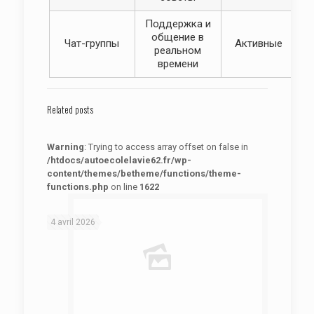
Поддержка и
общение в
Чат-группы
Активные
реальном
времени
Related posts
Warning
: Trying to access array offset on false in
/htdocs/autoecolelavie62.fr/wp-
content/themes/betheme/functions/theme-
functions.php
on line
1622
: Trying to access array offset on false in
Warning
/htdocs/autoecolelavie62.fr/wp-content/themes/betheme/functions/theme-functions.php
on line
1622
4 avril 2026