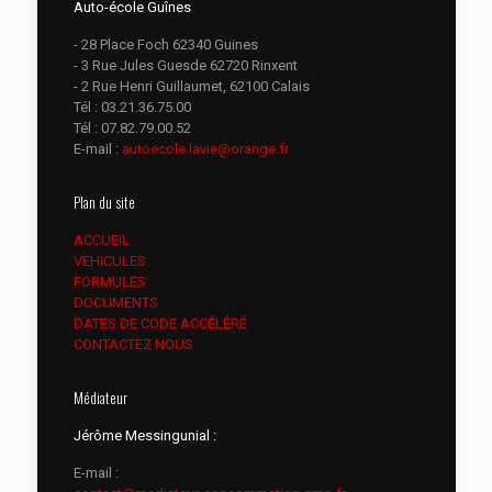
Auto-école Guînes
- 28 Place Foch 62340 Guines
- 3 Rue Jules Guesde 62720 Rinxent
- 2 Rue Henri Guillaumet, 62100 Calais
Tél :
03.21.36.75.00
Tél :
07.82.79.00.52
E-mail :
autoecole.lavie@orange.fr
Plan du site
ACCUEIL
VEHICULES
FORMULES
DOCUMENTS
DATES DE CODE ACCÉLÉRÉ
CONTACTEZ NOUS
Médiateur
Jérôme Messingunial :
E-mail :