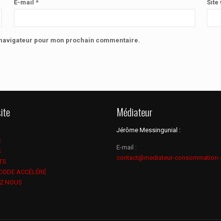
E-mail
*
Site
e navigateur pour mon prochain commentaire.
ite
Médiateur
Jérôme Messingunial :
S
E-mail :
S
contact@mediateur-consommation-
TS
 CODE ACCÉLÉRÉ
Z NOUS