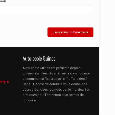
 web
Auto-école Guînes
Auto-école Guînes est présente depuis
plusieurs années (20 ans) sur la communauté
de communes "les 3 pays" et "la Terre des 2
smp.fr
Caps". L'école de conduite vous donne des
cours théoriques (corrigés par le moniteur) et
pratiques pour l’obtention d’un permis de
conduire.