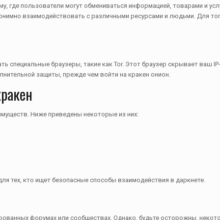
у, где пользователи могут обмениваться информацией, товарами и ус
онимно взаимодействовать с различными ресурсами и людьми. Для того
ть специальные браузеры, такие как Tor. Этот браузер скрывает ваш I
лнительной защиты, прежде чем войти на кракен онион.
кракен
муществ. Ниже приведены некоторые из них:
я тех, кто ищет безопасные способы взаимодействия в даркнете.
ированных форумах или сообществах. Однако, будьте осторожны, неко