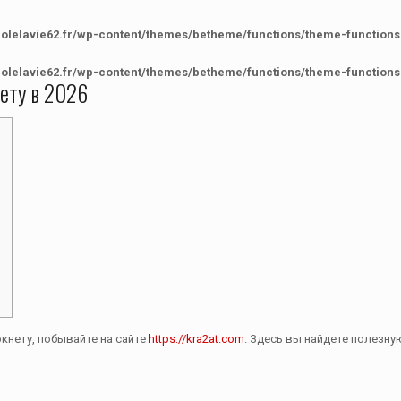
colelavie62.fr/wp-content/themes/betheme/functions/theme-functions
colelavie62.fr/wp-content/themes/betheme/functions/theme-functions
нету в 2026
ркнету, побывайте на сайте
https://kra2at.com
. Здесь вы найдете полезн