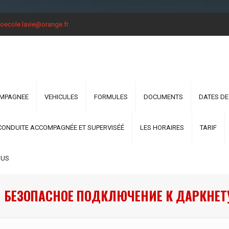
oecole.lavie@orange.fr
OMPAGNEE
VEHICULES
FORMULES
DOCUMENTS
DATES DE
CONDUITE ACCOMPAGNÉE ET SUPERVISÉÉ
LES HORAIRES
TARIF
OUS
: БЕЗОПАСНОЕ ПОДКЛЮЧЕНИЕ К ДАРКНЕТУ