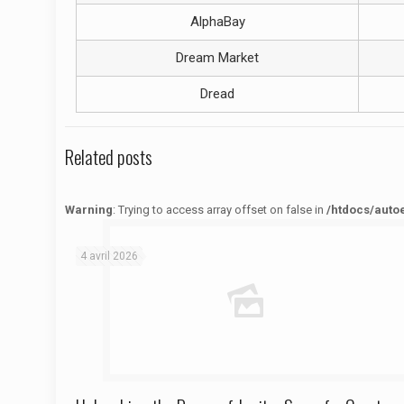
AlphaBay
Dream Market
Dread
Related posts
Warning
: Trying to access array offset on false in
/htdocs/auto
Warning
: Trying to access array offset on false in
/htdocs/autoecolelavie62.fr/wp-content/themes/betheme/functions/theme-functions.php
on line
1622
4 avril 2026