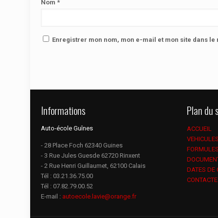
Nom
*
Enregistrer mon nom, mon e-mail et mon site dans l
Informations
Plan du s
Auto-école Guînes
ACCUEIL
VEHICULE
- 28 Place Foch 62340 Guines
FORMULE
- 3 Rue Jules Guesde 62720 Rinxent
DOCUMEN
- 2 Rue Henri Guillaumet, 62100 Calais
DATES DE
Tél :
03.21.36.75.00
CONTACTE
Tél :
07.82.79.00.52
E-mail :
autoecole.lavie@orange.fr