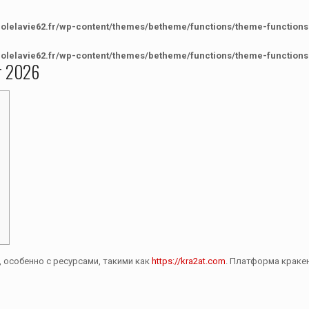
colelavie62.fr/wp-content/themes/betheme/functions/theme-functions
colelavie62.fr/wp-content/themes/betheme/functions/theme-functions
т 2026
 особенно с ресурсами, такими как
https://kra2at.com
. Платформа краке