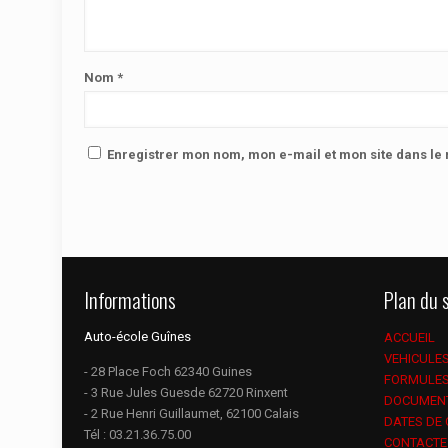
Nom
*
Enregistrer mon nom, mon e-mail et mon site dans l
Informations
Plan du s
Auto-école Guînes
ACCUEIL
VEHICULE
- 28 Place Foch 62340 Guines
FORMULE
- 3 Rue Jules Guesde 62720 Rinxent
DOCUMEN
- 2 Rue Henri Guillaumet, 62100 Calais
DATES DE
Tél :
03.21.36.75.00
CONTACTE