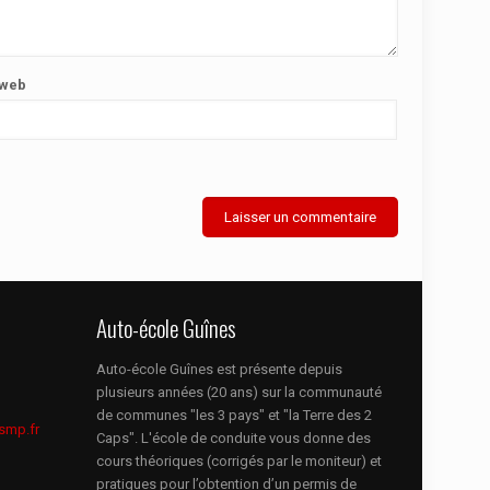
 web
Auto-école Guînes
Auto-école Guînes est présente depuis
plusieurs années (20 ans) sur la communauté
de communes "les 3 pays" et "la Terre des 2
smp.fr
Caps". L'école de conduite vous donne des
cours théoriques (corrigés par le moniteur) et
pratiques pour l’obtention d’un permis de