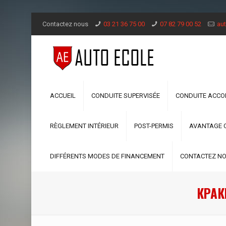
Contactez nous
03 21 36 75 00
07 82 79 00 52
aut
ACCUEIL
CONDUITE SUPERVISÉE
CONDUITE ACC
RÈGLEMENT INTÉRIEUR
POST-PERMIS
AVANTAGE 
DIFFÉRENTS MODES DE FINANCEMENT
CONTACTEZ N
КРАК