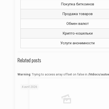
Покупка биткоинов
Продажа товаров
Обмен валют
Крипто-кошельки
Услуги анонимности
Related posts
Warning
: Trying to access array offset on false in
/htdocs/auto
Warning
: Trying to access array offset on false in
/htdocs/autoecolelavie62.fr/wp-content/themes/betheme/functions/theme-functions.php
on line
1622
4 avril 2026