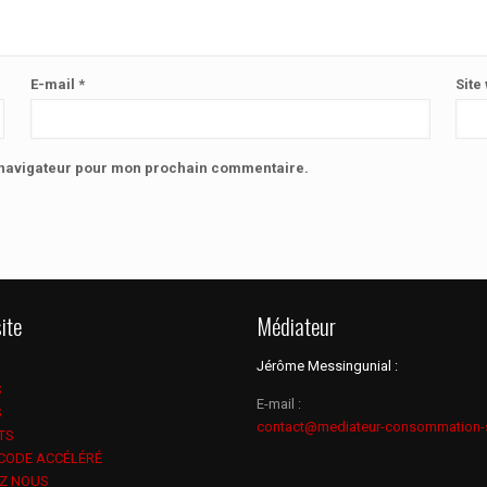
E-mail
*
Site
e navigateur pour mon prochain commentaire.
ite
Médiateur
Jérôme Messingunial :
S
E-mail :
S
contact@mediateur-consommation-
TS
 CODE ACCÉLÉRÉ
Z NOUS