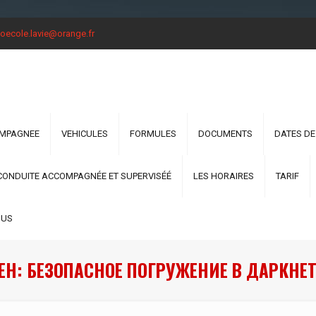
oecole.lavie@orange.fr
OMPAGNEE
VEHICULES
FORMULES
DOCUMENTS
DATES DE
CONDUITE ACCOMPAGNÉE ET SUPERVISÉÉ
LES HORAIRES
TARIF
OUS
ЕН: БЕЗОПАСНОЕ ПОГРУЖЕНИЕ В ДАРКНЕТ