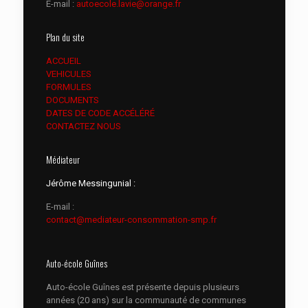
E-mail :
autoecole.lavie@orange.fr
Plan du site
ACCUEIL
VEHICULES
FORMULES
DOCUMENTS
DATES DE CODE ACCÉLÉRÉ
CONTACTEZ NOUS
Médiateur
Jérôme Messingunial :
E-mail :
contact@mediateur-consommation-smp.fr
Auto-école Guînes
Auto-école Guînes est présente depuis plusieurs
années (20 ans) sur la communauté de communes