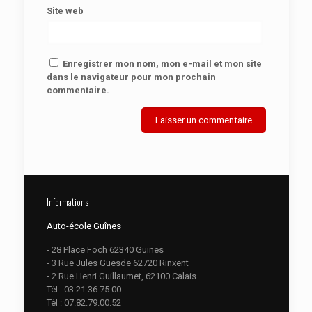
Site web
Enregistrer mon nom, mon e-mail et mon site
dans le navigateur pour mon prochain
commentaire.
Informations
Auto-école Guînes
- 28 Place Foch 62340 Guines
- 3 Rue Jules Guesde 62720 Rinxent
- 2 Rue Henri Guillaumet, 62100 Calais
Tél :
03.21.36.75.00
Tél :
07.82.79.00.52