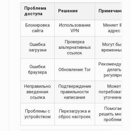
Проблема
Решение
Примечание
доступа
Блокировка
Использование
Меняет IP-
сайта
VPN
адрес
Проверка
Ошибка
Могут быть
альтернативных
загрузки
временными
ссылок
Рекомендуется
Ошибки
Обновление Tor
делать
браузера
регулярно
Неправильно
Подтверждение
Может
введенная
правильности
потребоваться
ссылка
написания
уточнение
Помогает
Проблемы с
Перезагрузка и
решить многие
устройством
сброс настроек
проблемы