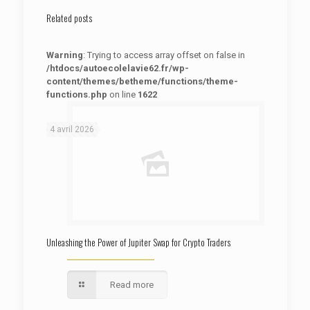
Related posts
Warning
: Trying to access array offset on false in
/htdocs/autoecolelavie62.fr/wp-
content/themes/betheme/functions/theme-
functions.php
on line
1622
: Trying to access array offset on false in
Warning
/htdocs/autoecolelavie62.fr/wp-content/themes/betheme/functions/theme-functions.php
on line
1622
4 avril 2026
Unleashing the Power of Jupiter Swap for Crypto Traders
Read more