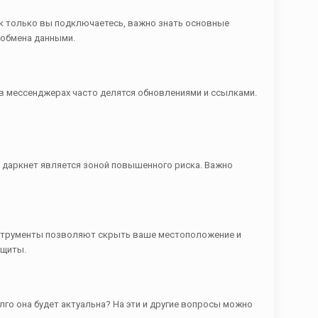
ак только вы подключаетесь, важно знать основные
 обмена данными.
в мессенджерах часто делятся обновлениями и ссылками.
о даркнет является зоной повышенного риска. Важно
нструменты позволяют скрыть ваше местоположение и
ащиты.
лго она будет актуальна? На эти и другие вопросы можно