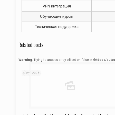
VPN интеграция
Обучающие курсы
Техническая поддержка
Related posts
Warning
: Trying to access array offset on false in
/htdocs/auto
Warning
: Trying to access array offset on false in
/htdocs/autoecolelavie62.fr/wp-content/themes/betheme/functions/theme-functions.php
on line
1622
4 avril 2026