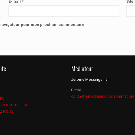
E-mail
*
Site
e navigateur pour mon prochain commentaire.
ite
Médiateur
Jérôme Messingunial :
S
E-mail :
S
contact@mediateur-consommation-
TS
 CODE ACCÉLÉRÉ
Z NOUS