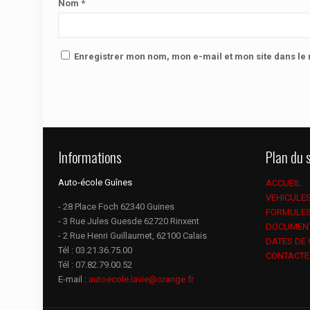
Nom
*
Enregistrer mon nom, mon e-mail et mon site dans l
Informations
Plan du s
Auto-école Guînes
ACCUEIL
VEHICULE
- 28 Place Foch 62340 Guines
FORMULE
- 3 Rue Jules Guesde 62720 Rinxent
DOCUMEN
- 2 Rue Henri Guillaumet, 62100 Calais
DATES DE
Tél :
03.21.36.75.00
CONTACTE
Tél :
07.82.79.00.52
E-mail :
autoecole.lavie@orange.fr