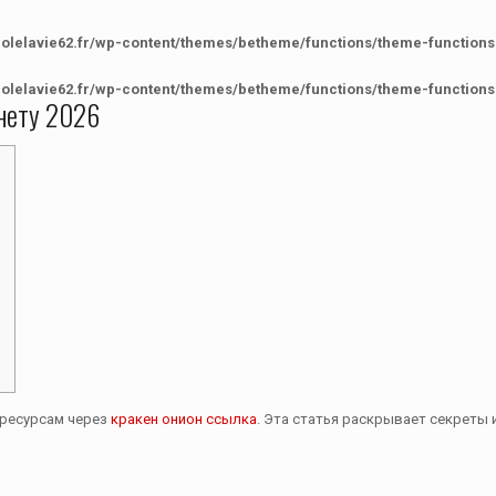
colelavie62.fr/wp-content/themes/betheme/functions/theme-functions
colelavie62.fr/wp-content/themes/betheme/functions/theme-functions
кнету 2026
-ресурсам через
кракен онион ссылка
. Эта статья раскрывает секреты