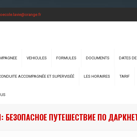
oecole.lavie@orange.fr
OMPAGNEE
VEHICULES
FORMULES
DOCUMENTS
DATES DE
CONDUITE ACCOMPAGNÉE ET SUPERVISÉÉ
LES HORAIRES
TARIF
OUS
: БЕЗОПАСНОЕ ПУТЕШЕСТВИЕ ПО ДАРКНЕ