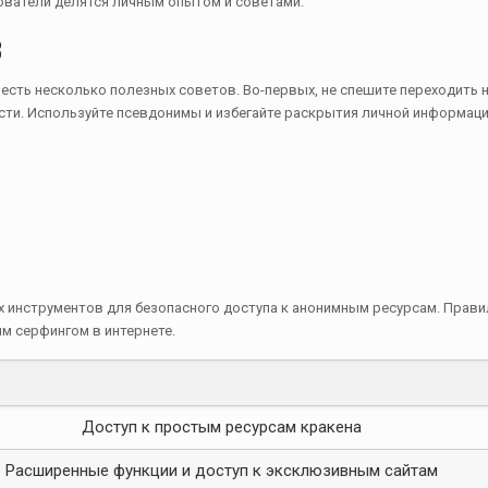
ователи делятся личным опытом и советами.
в
 есть несколько полезных советов. Во-первых, не спешите переходить 
ости. Используйте псевдонимы и избегайте раскрытия личной информаци
х инструментов для безопасного доступа к анонимным ресурсам. Прав
м серфингом в интернете.
Доступ к простым ресурсам кракена
Расширенные функции и доступ к эксклюзивным сайтам