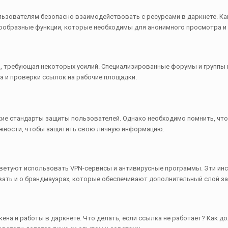
льзователям безопасно взаимодействовать с ресурсами в даркнете. К
ообразные функции, которые необходимы для анонимного просмотра и
, требующая некоторых усилий. Специализированные форумы и группы 
а и проверки ссылок на рабочие площадки.
окие стандарты защиты пользователей. Однако необходимо помнить, чт
жности, чтобы защитить свою личную информацию.
оветуют использовать VPN-сервисы и антивирусные программы. Эти и
вать и о брандмауэрах, которые обеспечивают дополнительный слой з
на и работы в даркнете. Что делать, если ссылка не работает? Как до