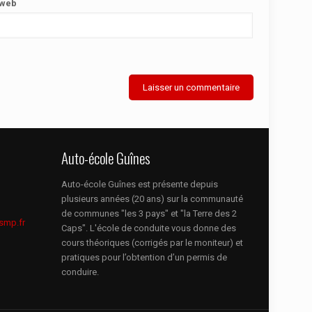
 web
Auto-école Guînes
Auto-école Guînes est présente depuis
plusieurs années (20 ans) sur la communauté
de communes "les 3 pays" et "la Terre des 2
smp.fr
Caps". L'école de conduite vous donne des
cours théoriques (corrigés par le moniteur) et
pratiques pour l’obtention d’un permis de
conduire.