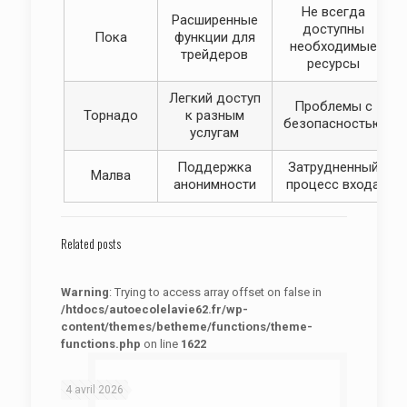
Не всегда
Расширенные
доступны
Пока
функции для
необходимые
трейдеров
ресурсы
Легкий доступ
Проблемы с
Торнадо
к разным
безопасностью
услугам
Поддержка
Затрудненный
Малва
анонимности
процесс входа
Related posts
Warning
: Trying to access array offset on false in
/htdocs/autoecolelavie62.fr/wp-
content/themes/betheme/functions/theme-
functions.php
on line
1622
: Trying to access array offset on false in
Warning
/htdocs/autoecolelavie62.fr/wp-content/themes/betheme/functions/theme-functions.php
on line
1622
4 avril 2026