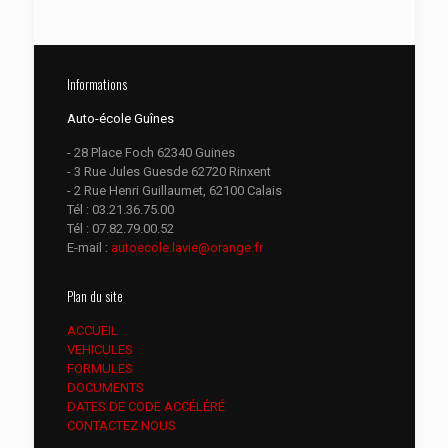
Informations
Auto-école Guînes
- 28 Place Foch 62340 Guines
- 3 Rue Jules Guesde 62720 Rinxent
- 2 Rue Henri Guillaumet, 62100 Calais
Tél :
03.21.36.75.00
Tél :
07.82.79.00.52
E-mail :
autoecole.lavie@orange.fr
Plan du site
ACCUEIL
VEHICULES
FORMULES
DOCUMENTS
DATES DE CODE ACCÉLÉRÉ
CONTACTEZ NOUS