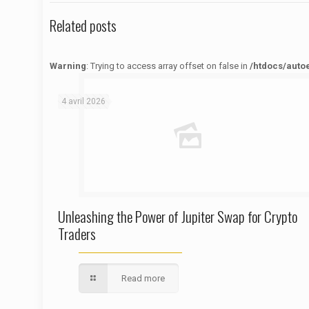
Related posts
Warning
: Trying to access array offset on false in
/htdocs/auto
Warning
: Trying to access array offset on false in
/htdocs/autoecolelavie62.fr/wp-content/themes/betheme/functions/theme-functions.php
on line
1622
4 avril 2026
Unleashing the Power of Jupiter Swap for Crypto
Traders
Read more