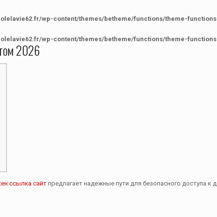
colelavie62.fr/wp-content/themes/betheme/functions/theme-functions
colelavie62.fr/wp-content/themes/betheme/functions/theme-functions
етом 2026
кен ссылка сайт
предлагает надежные пути для безопасного доступа к д