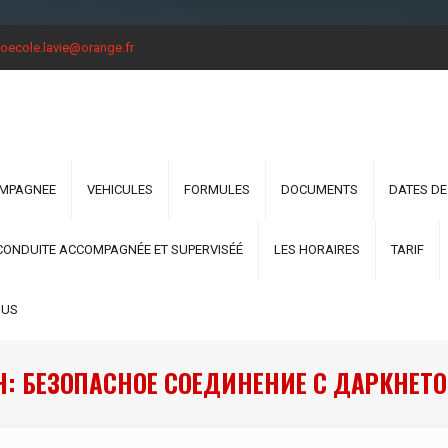
oecole.lavie@orange.fr
OMPAGNEE
VEHICULES
FORMULES
DOCUMENTS
DATES DE
CONDUITE ACCOMPAGNÉE ET SUPERVISÉÉ
LES HORAIRES
TARIF
OUS
Н: БЕЗОПАСНОЕ СОЕДИНЕНИЕ С ДАРКНЕТО