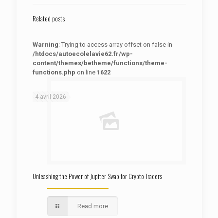
Related posts
Warning
: Trying to access array offset on false in
/htdocs/autoecolelavie62.fr/wp-
content/themes/betheme/functions/theme-
functions.php
on line
1622
: Trying to access array offset on false in
Warning
/htdocs/autoecolelavie62.fr/wp-content/themes/betheme/functions/theme-functions.php
on line
1622
4 avril 2026
Unleashing the Power of Jupiter Swap for Crypto Traders
Read more