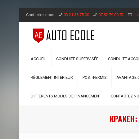
Contactez nous
03 21 36 75 00
07 82 79 00 52
aut
ACCUEIL
CONDUITE SUPERVISÉE
CONDUITE ACC
RÈGLEMENT INTÉRIEUR
POST-PERMIS
AVANTAGE 
DIFFÉRENTS MODES DE FINANCEMENT
CONTACTEZ N
КРАКЕН: