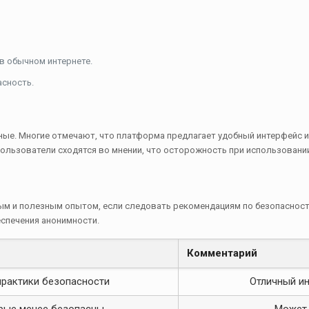
 в обычном интернете.
сность.
е. Многие отмечают, что платформа предлагает удобный интерфейс и 
пользователи сходятся во мнении, что осторожность при использовании
ым и полезным опытом, если следовать рекомендациям по безопасност
еспечения анонимности.
н
Комментарий
практики безопасности
Отличный и