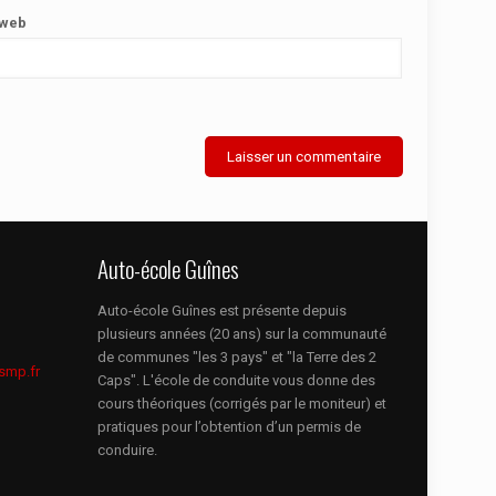
 web
Auto-école Guînes
Auto-école Guînes est présente depuis
plusieurs années (20 ans) sur la communauté
de communes "les 3 pays" et "la Terre des 2
smp.fr
Caps". L'école de conduite vous donne des
cours théoriques (corrigés par le moniteur) et
pratiques pour l’obtention d’un permis de
conduire.