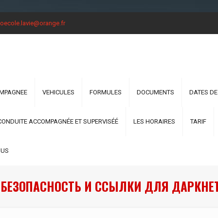
oecole.lavie@orange.fr
OMPAGNEE
VEHICULES
FORMULES
DOCUMENTS
DATES DE
CONDUITE ACCOMPAGNÉE ET SUPERVISÉÉ
LES HORAIRES
TARIF
OUS
 БЕЗОПАСНОСТЬ И ССЫЛКИ ДЛЯ ДАРКНЕТ