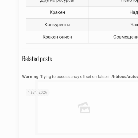
Другие ресурсы
Некото
Кракен
Над
Конкуренты
Ча
Кракен онион
Совмещени
Related posts
Warning
: Trying to access array offset on false in
/htdocs/auto
Warning
: Trying to access array offset on false in
/htdocs/autoecolelavie62.fr/wp-content/themes/betheme/functions/theme-functions.php
on line
1622
4 avril 2026