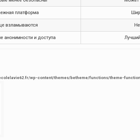
рые менее безопасны
Может 
ежная платформа
Шир
ще взламываются
Не
е анонимности и доступа
Лучший
ecolelavie62.fr/wp-content/themes/betheme/functions/theme-functio