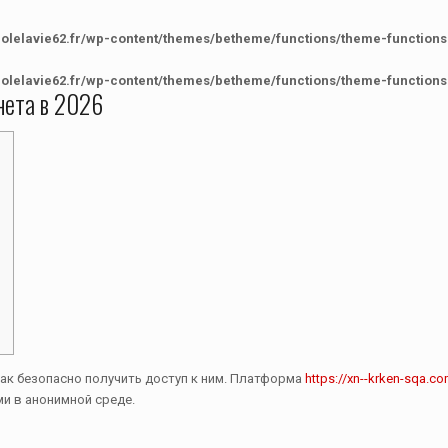
colelavie62.fr/wp-content/themes/betheme/functions/theme-functions
colelavie62.fr/wp-content/themes/betheme/functions/theme-functions
нета в 2026
как безопасно получить доступ к ним. Платформа
https://xn--krken-sqa.c
и в анонимной среде.