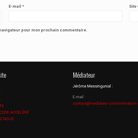
E-mail
*
Site
e navigateur pour mon prochain commentaire.
ite
Médiateur
Jérôme Messingunial :
S
E-mail :
S
contact@mediateur-consommation-
TS
 CODE ACCÉLÉRÉ
Z NOUS