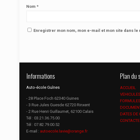
Nom
*
Enregistrer mon nom, mon e-mail et mon site dans l
Informations
Plan du s
Auto-école Guînes
ACCUEIL
VEHICULE
- 28 Place Foch 62340 Guines
FORMULE
- 3 Rue Jules Guesde 62720 Rinxent
DOCUMEN
- 2 Rue Henri Guillaumet, 62100 Calais
DATES DE
Tél :
03.21.36.75.00
CONTACTE
Tél :
07.82.79.00.52
E-mail :
autoecole.lavie@orange.fr