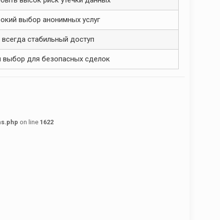
быть высок риск утечки данных
окий выбор анонимных услуг
 всегда стабильный доступ
 выбор для безопасных сделок
ns.php
on line
1622