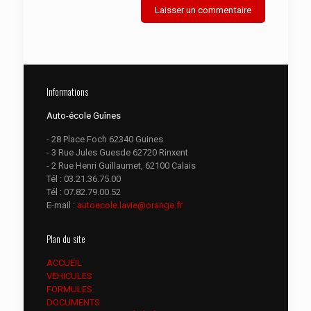
Informations
Auto-école Guînes
- 28 Place Foch 62340 Guines
- 3 Rue Jules Guesde 62720 Rinxent
- 2 Rue Henri Guillaumet, 62100 Calais
Tél :
03.21.36.75.00
Tél :
07.82.79.00.52
E-mail :
autoecole.lavie@orange.fr
Plan du site
ACCUEIL
VEHICULES
FORMULES
DOCUMENTS