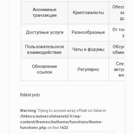
Обеспечи
Анонимные
Криптовалюты
защит
транзакции
данны
От товаро
Доступные услуги
Разнообразные
услуг
Пользовательское
Обсужден
Чаты и форумы
взаимодействие
обмен оп
Следите
Обновление
Регулярно
актуальн
ссылок
входам
Related posts
Warning
: Trying to access array offset on false in
/htdocs/autoecolelavie62.fr/wp-
content/themes/betheme/functions/theme-
functions.php
on line
1622
: Trying to access array offset on false in
Warning
/htdocs/autoecolelavie62.fr/wp-content/themes/betheme/functions/theme-functions.php
on line
1622