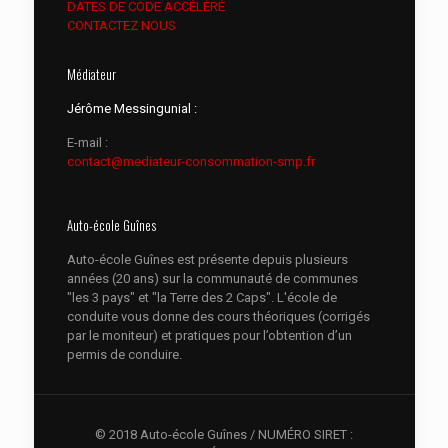
DATES DE CODE ACCÉLÉRÉ
CONTACTEZ NOUS
Médiateur
Jérôme Messingunial :
E-mail :
contact@mediateur-consommation-smp.fr
Auto-école Guînes
Auto-école Guînes est présente depuis plusieurs
années (20 ans) sur la communauté de communes
"les 3 pays" et "la Terre des 2 Caps". L'école de
conduite vous donne des cours théoriques (corrigés
par le moniteur) et pratiques pour l’obtention d’un
permis de conduire.
© 2018 Auto-école Guînes / NUMÉRO SIRET :