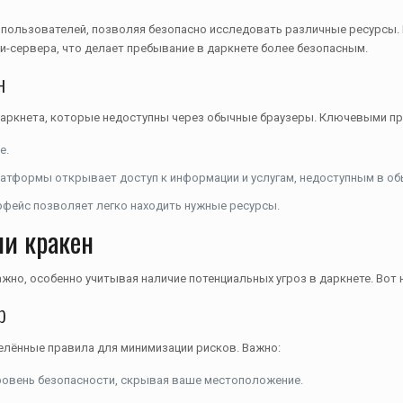
и пользователей, позволяя безопасно исследовать различные ресурсы
и-сервера, что делает пребывание в даркнете более безопасным.
н
даркнета, которые недоступны через обычные браузеры. Ключевыми п
е.
атформы открывает доступ к информации и услугам, недоступным в об
рфейс позволяет легко находить нужные ресурсы.
ии кракен
ажно, особенно учитывая наличие потенциальных угроз в даркнете. Вот
р
елённые правила для минимизации рисков. Важно:
ровень безопасности, скрывая ваше местоположение.