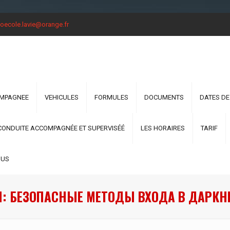
oecole.lavie@orange.fr
OMPAGNEE
VEHICULES
FORMULES
DOCUMENTS
DATES DE
CONDUITE ACCOMPAGNÉE ET SUPERVISÉÉ
LES HORAIRES
TARIF
OUS
Н: БЕЗОПАСНЫЕ МЕТОДЫ ВХОДА В ДАРКНЕ