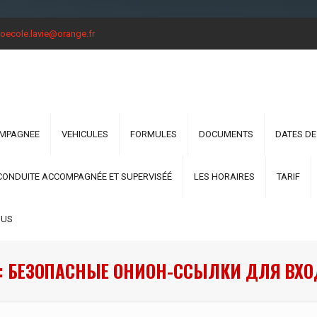
oecole.lavie@orange.fr
OMPAGNEE
VEHICULES
FORMULES
DOCUMENTS
DATES DE
CONDUITE ACCOMPAGNÉE ET SUPERVISÉÉ
LES HORAIRES
TARIF
OUS
: БЕЗОПАСНЫЕ ОНИОН-ССЫЛКИ ДЛЯ ВХО