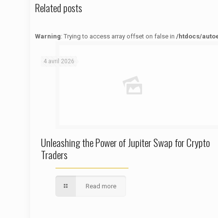
Related posts
Warning
: Trying to access array offset on false in
/htdocs/auto
Warning
: Trying to access array offset on false in
/htdocs/autoecolelavie62.fr/wp-content/themes/betheme/functions/theme-functions.php
on line
1622
4 avril 2026
Unleashing the Power of Jupiter Swap for Crypto
Traders
Read more