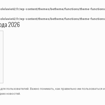
colelavie62.fr/wp-content/themes/betheme/functions/theme-functions
colelavie62.fr/wp-content/themes/betheme/functions/theme-functions
хода 2026
ля пользователей. Важно понимать, как правильно им пользоваться и 
дних новостей.