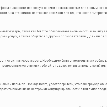
атформ в даркнете, известную своими возможностями для анонимного о
ости. Она становится настоящей находкой для тех, кто ищет альтерна
ые браузеры, такие как Tor. Это обеспечивает анонимность и защиту в
 и услуги, а также общаться с другими пользователями. Для начала ст
ности стоит на первом месте. Необходимо быть внимательным и соблюда
о проверенные источники и избегайте подозрительных предложений ил
 знаний и навыков. Прежде всего, удостоверьтесь, что ваш браузер обн
братить внимание на настройки конфиденциальности: отключите следя