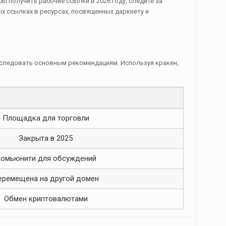
ы получить рабочие ссылки в 2026 году, следите за
 ссылках в ресурсах, посвященных даркнету и
 следовать основным рекомендациям. Используя кракен,
Площадка для торговли
Закрыта в 2025
омьюнити для обсуждений
еремещена на другой домен
Обмен криптовалютами