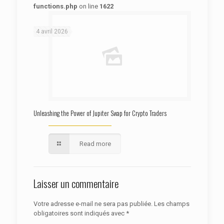
functions.php
on line
1622
: Trying to access array offset on false in
Warning
/htdocs/autoecolelavie62.fr/wp-content/themes/betheme/functions/theme-functions.php
on line
1622
4 avril 2026
Unleashing the Power of Jupiter Swap for Crypto Traders
Read more
Laisser un commentaire
Votre adresse e-mail ne sera pas publiée.
Les champs
obligatoires sont indiqués avec
*