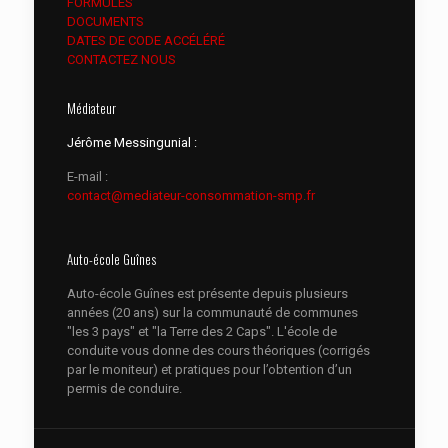
FORMULES
DOCUMENTS
DATES DE CODE ACCÉLÉRÉ
CONTACTEZ NOUS
Médiateur
Jérôme Messingunial :
E-mail :
contact@mediateur-consommation-smp.fr
Auto-école Guînes
Auto-école Guînes est présente depuis plusieurs
années (20 ans) sur la communauté de communes
"les 3 pays" et "la Terre des 2 Caps". L'école de
conduite vous donne des cours théoriques (corrigés
par le moniteur) et pratiques pour l’obtention d’un
permis de conduire.