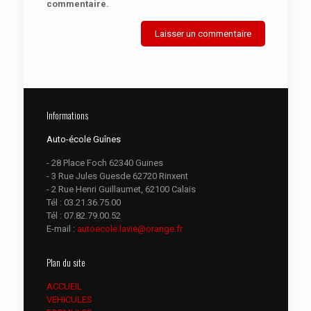
commentaire.
Informations
Auto-école Guînes
- 28 Place Foch 62340 Guines
- 3 Rue Jules Guesde 62720 Rinxent
- 2 Rue Henri Guillaumet, 62100 Calais
Tél :
03.21.36.75.00
Tél :
07.82.79.00.52
E-mail :
autoecole.lavie@orange.fr
Plan du site
ACCUEIL
VEHICULES