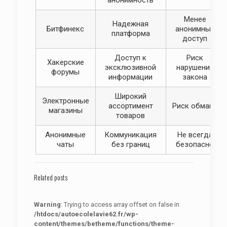
анонимность
Менее
Надежная
Битфинекс
анонимный
платформа
доступ
Доступ к
Риск
Хакерские
эксклюзивной
нарушения
форумы
информации
закона
Широкий
Электронные
ассортимент
Риск обмана
магазины
товаров
Анонимные
Коммуникация
Не всегда
чаты
без границ
безопасно
Related posts
Warning
: Trying to access array offset on false in
/htdocs/autoecolelavie62.fr/wp-
content/themes/betheme/functions/theme-