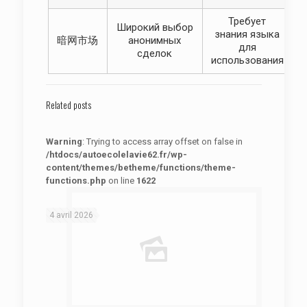
Требует
Широкий выбор
знания языка
暗网市场
анонимных
для
сделок
использования
Related posts
Warning
: Trying to access array offset on false in
/htdocs/autoecolelavie62.fr/wp-
content/themes/betheme/functions/theme-
functions.php
on line
1622
: Trying to access array offset on false in
Warning
/htdocs/autoecolelavie62.fr/wp-content/themes/betheme/functions/theme-functions.php
on line
1622
4 avril 2026