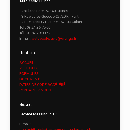
Auto-école Guînes
- 28 Place Foch 62340 Guines
- 3 Rue Jules Guesde 62720 Rinxent
- 2 Rue Henri Guillaumet, 62100 Calais
Tél :
03.21.36.75.00
Tél :
07.82.79.00.52
E-mail :
autoecole.lavie@orange.fr
Plan du site
ACCUEIL
VEHICULES
FORMULES
DOCUMENTS
DATES DE CODE ACCÉLÉRÉ
CONTACTEZ NOUS
Médiateur
Jérôme Messingunial :
E-mail :
contact@mediateur-consommation-smp.fr