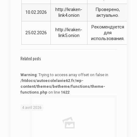
http://kraken-
Проверено,
10.02.2026
link4.onion
актуально.
Рекомендуется
http://kraken-
25.02.2026
для
link5.onion
использования.
Related posts
Warning
: Trying to access array offset on false in
/htdocs/autoecolelavie62.fr/wp-
content/themes/betheme/functions/theme-
functions.php
on line
1622
: Trying to access array offset on false in
Warning
/htdocs/autoecolelavie62.fr/wp-content/themes/betheme/functions/theme-functions.php
on line
1622
4 avril 2026