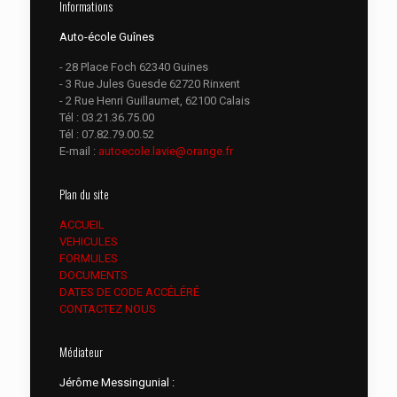
Informations
Auto-école Guînes
- 28 Place Foch 62340 Guines
- 3 Rue Jules Guesde 62720 Rinxent
- 2 Rue Henri Guillaumet, 62100 Calais
Tél :
03.21.36.75.00
Tél :
07.82.79.00.52
E-mail :
autoecole.lavie@orange.fr
Plan du site
ACCUEIL
VEHICULES
FORMULES
DOCUMENTS
DATES DE CODE ACCÉLÉRÉ
CONTACTEZ NOUS
Médiateur
Jérôme Messingunial :