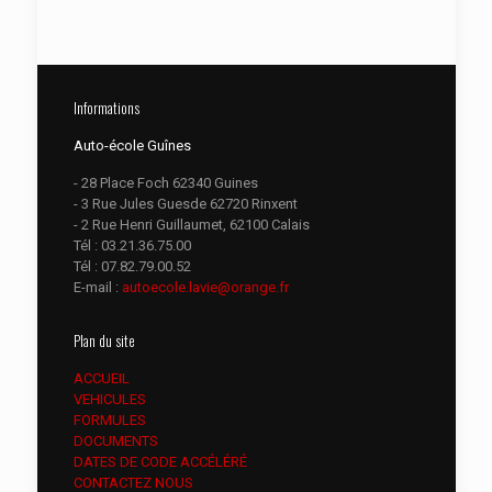
Informations
Auto-école Guînes
- 28 Place Foch 62340 Guines
- 3 Rue Jules Guesde 62720 Rinxent
- 2 Rue Henri Guillaumet, 62100 Calais
Tél :
03.21.36.75.00
Tél :
07.82.79.00.52
E-mail :
autoecole.lavie@orange.fr
Plan du site
ACCUEIL
VEHICULES
FORMULES
DOCUMENTS
DATES DE CODE ACCÉLÉRÉ
CONTACTEZ NOUS