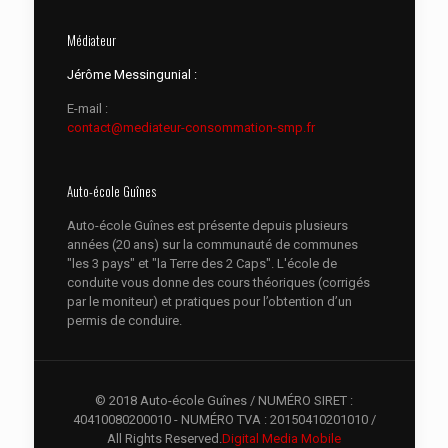
Médiateur
Jérôme Messingunial :
E-mail :
contact@mediateur-consommation-smp.fr
Auto-école Guînes
Auto-école Guînes est présente depuis plusieurs
années (20 ans) sur la communauté de communes
"les 3 pays" et "la Terre des 2 Caps". L'école de
conduite vous donne des cours théoriques (corrigés
par le moniteur) et pratiques pour l’obtention d’un
permis de conduire.
© 2018 Auto-école Guînes / NUMÉRO SIRET :
40410080200010 - NUMÉRO TVA : 20150410201010 /
All Rights Reserved.
Digital Media Mobile