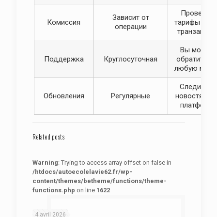
Проверьте
Зависит от
Комиссия
тарифы пер
операции
транзакцие
Вы можете
Поддержка
Круглосуточная
обратиться 
любую мину
Следите з
Обновления
Регулярные
новостями 
платформе
Related posts
Warning
: Trying to access array offset on false in
/htdocs/autoecolelavie62.fr/wp-
content/themes/betheme/functions/theme-
functions.php
on line
1622
: Trying to access array offset on false in
Warning
/htdocs/autoecolelavie62.fr/wp-content/themes/betheme/functions/theme-functions.php
on line
1622
4 avril 2026