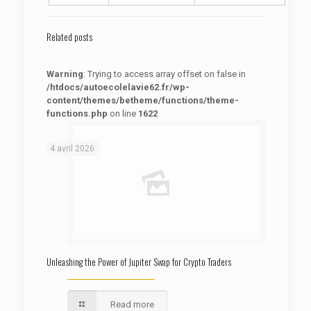
Related posts
Warning
: Trying to access array offset on false in
/htdocs/autoecolelavie62.fr/wp-
content/themes/betheme/functions/theme-
functions.php
on line
1622
: Trying to access array offset on false in
Warning
/htdocs/autoecolelavie62.fr/wp-content/themes/betheme/functions/theme-functions.php
on line
1622
4 avril 2026
Unleashing the Power of Jupiter Swap for Crypto Traders
Read more