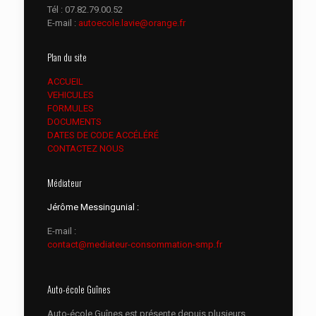
Tél :
07.82.79.00.52
E-mail :
autoecole.lavie@orange.fr
Plan du site
ACCUEIL
VEHICULES
FORMULES
DOCUMENTS
DATES DE CODE ACCÉLÉRÉ
CONTACTEZ NOUS
Médiateur
Jérôme Messingunial :
E-mail :
contact@mediateur-consommation-smp.fr
Auto-école Guînes
Auto-école Guînes est présente depuis plusieurs