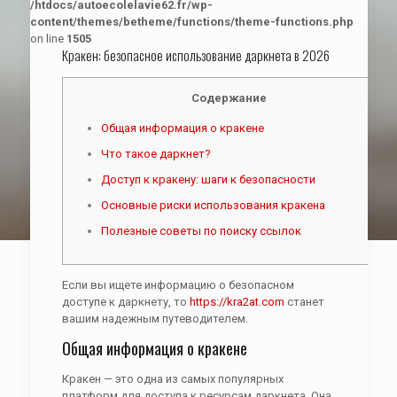
/htdocs/autoecolelavie62.fr/wp-
content/themes/betheme/functions/theme-functions.php
on line
1505
Кракен: безопасное использование даркнета в 2026
Содержание
Общая информация о кракене
Что такое даркнет?
Доступ к кракену: шаги к безопасности
Основные риски использования кракена
Полезные советы по поиску ссылок
Если вы ищете информацию о безопасном
доступе к даркнету, то
https://kra2at.com
станет
вашим надежным путеводителем.
Общая информация о кракене
Кракен — это одна из самых популярных
платформ для доступа к ресурсам даркнета. Она