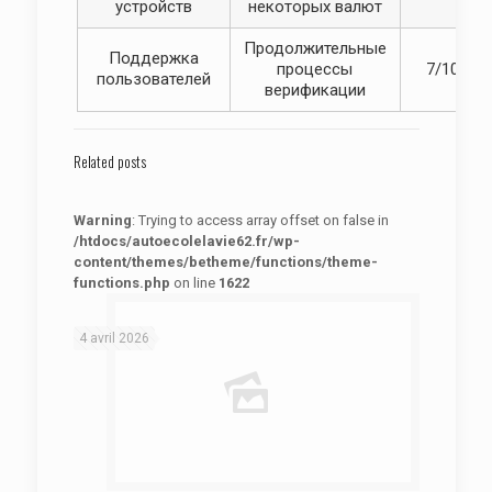
устройств
некоторых валют
Продолжительные
Поддержка
процессы
7/10
пользователей
верификации
Related posts
Warning
: Trying to access array offset on false in
/htdocs/autoecolelavie62.fr/wp-
content/themes/betheme/functions/theme-
functions.php
on line
1622
: Trying to access array offset on false in
Warning
/htdocs/autoecolelavie62.fr/wp-content/themes/betheme/functions/theme-functions.php
on line
1622
4 avril 2026