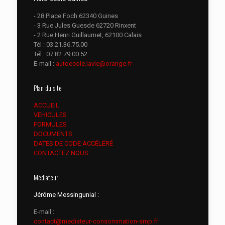
- 28 Place Foch 62340 Guines
- 3 Rue Jules Guesde 62720 Rinxent
- 2 Rue Henri Guillaumet, 62100 Calais
Tél :
03.21.36.75.00
Tél :
07.82.79.00.52
E-mail :
autoecole.lavie@orange.fr
Plan du site
ACCUEIL
VEHICULES
FORMULES
DOCUMENTS
DATES DE CODE ACCÉLÉRÉ
CONTACTEZ NOUS
Médiateur
Jérôme Messingunial :
E-mail :
contact@mediateur-consommation-smp.fr