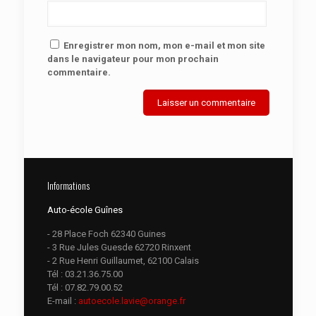
Enregistrer mon nom, mon e-mail et mon site
dans le navigateur pour mon prochain
commentaire.
Informations
Auto-école Guînes
- 28 Place Foch 62340 Guines
- 3 Rue Jules Guesde 62720 Rinxent
- 2 Rue Henri Guillaumet, 62100 Calais
Tél :
03.21.36.75.00
Tél :
07.82.79.00.52
E-mail :
autoecole.lavie@orange.fr