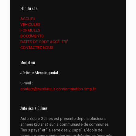
Plan du site
ACCUEIL
VEHICULES
FORMULES
DOCUMENTS
DATES DE CODE ACCÉLÉRÉ
CONTACTEZ NOUS
Médiateur
Jérôme Messingunial :
E-mail :
contact@mediateur-consommation-smp.fr
Auto-école Guînes
Auto-école Guînes est présente depuis plusieurs
années (20 ans) sur la communauté de communes
"les 3 pays" et "la Terre des 2 Caps". L'école de
conduite vous donne des cours théoriques (corrigés