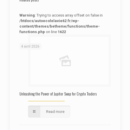
Warning
: Trying to access array offset on false in
/htdocs/autoecolelavie62.fr/wp-
content/themes/betheme/functions/theme-
functions.php
on line
1622
: Trying to access array offset on false in
Warning
/htdocs/autoecolelavie62.fr/wp-content/themes/betheme/functions/theme-functions.php
on line
1622
4 avril 2026
Unleashing the Power of Jupiter Swap for Crypto Traders
Read more